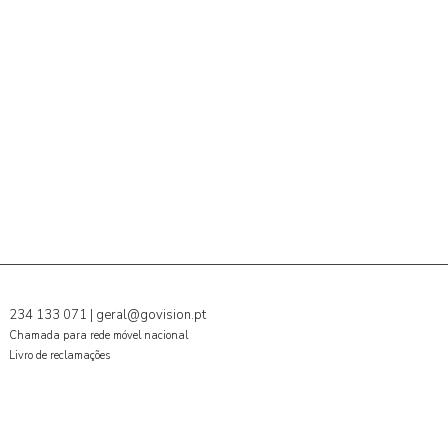
234 133 071
|
geral@govision.pt
Chamada para rede móvel nacional
Livro de reclamações
SUBSCREVER NEWSLETTER