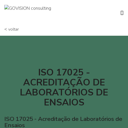
<
voltar
ISO 17025 -
ACREDITAÇÃO DE
LABORATÓRIOS DE
ENSAIOS
ISO 17025 - Acreditação de Laboratórios de
Ensaios