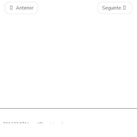
Anterior
Seguinte
234 133 071
|
geral@govision.pt
Chamada para rede móvel nacional
Livro de reclamações